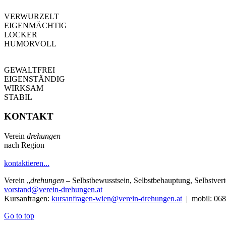
VERWURZELT
EIGENMÄCHTIG
LOCKER
HUMORVOLL
GEWALTFREI
EIGENSTÄNDIG
WIRKSAM
STABIL
KONTAKT
Verein
drehungen
nach Region
kontaktieren...
Verein
„
drehungen
– Selbstbewusstsein, Selbstbehauptung, Selbstve
vorstand@verein-drehungen.at
Kursanfragen:
kursanfragen-wien@verein-drehungen.at
| mobil: 068
Go to top