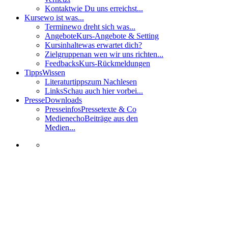
Kontakt
wie Du uns erreichst...
Kurse
wo ist was...
Termine
wo dreht sich was...
Angebote
Kurs-Angebote & Setting
Kursinhalte
was erwartet dich?
Zielgruppen
an wen wir uns richten...
Feedbacks
Kurs-Rückmeldungen
Tipps
Wissen
Literaturtipps
zum Nachlesen
Links
Schau auch hier vorbei...
Presse
Downloads
Presseinfos
Pressetexte & Co
Medienecho
Beiträge aus den
Medien...