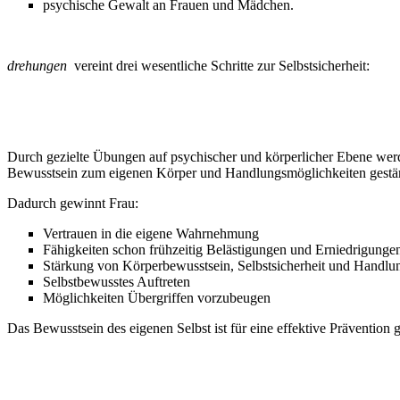
psychische Gewalt an Frauen und Mädchen.
drehungen
vereint drei wesentliche Schritte zur Selbstsicherheit:
1. SELBST-BEWUSSTSEIN – die „Drehung im Kopf“
Durch gezielte Übungen auf psychischer und körperlicher Ebene werden
Bewusstsein zum eigenen Körper und Handlungsmöglichkeiten gestär
Dadurch gewinnt Frau:
Vertrauen in die eigene Wahrnehmung
Fähigkeiten schon frühzeitig Belästigungen und Erniedrigungen
Stärkung von Körperbewusstsein, Selbstsicherheit und Handlun
Selbstbewusstes Auftreten
Möglichkeiten Übergriffen vorzubeugen
Das Bewusstsein des eigenen Selbst ist für eine effektive Prävention g
2. SELBST-BEHAUPTUNG