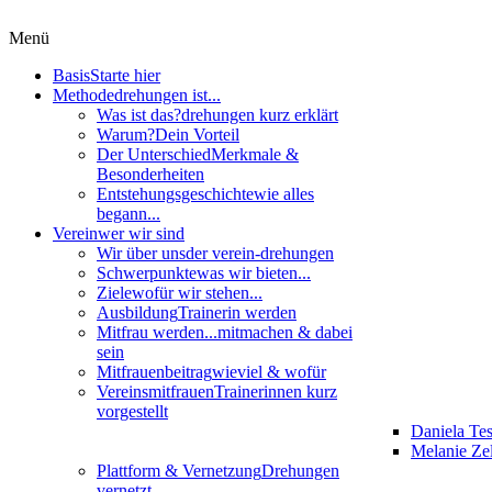
Menü
Basis
Starte hier
Methode
drehungen ist...
Was ist das?
drehungen kurz erklärt
Warum?
Dein Vorteil
Der Unterschied
Merkmale &
Besonderheiten
Entstehungsgeschichte
wie alles
begann...
Verein
wer wir sind
Wir über uns
der verein-drehungen
Schwerpunkte
was wir bieten...
Ziele
wofür wir stehen...
Ausbildung
Trainerin werden
Mitfrau werden...
mitmachen & dabei
sein
Mitfrauenbeitrag
wieviel & wofür
Vereinsmitfrauen
Trainerinnen kurz
vorgestellt
Daniela Te
Melanie Zel
Plattform & Vernetzung
Drehungen
vernetzt