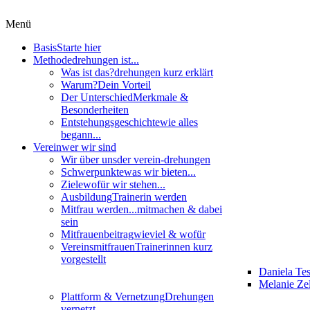
Menü
Basis
Starte hier
Methode
drehungen ist...
Was ist das?
drehungen kurz erklärt
Warum?
Dein Vorteil
Der Unterschied
Merkmale &
Besonderheiten
Entstehungsgeschichte
wie alles
begann...
Verein
wer wir sind
Wir über uns
der verein-drehungen
Schwerpunkte
was wir bieten...
Ziele
wofür wir stehen...
Ausbildung
Trainerin werden
Mitfrau werden...
mitmachen & dabei
sein
Mitfrauenbeitrag
wieviel & wofür
Vereinsmitfrauen
Trainerinnen kurz
vorgestellt
Daniela Te
Melanie Zel
Plattform & Vernetzung
Drehungen
vernetzt