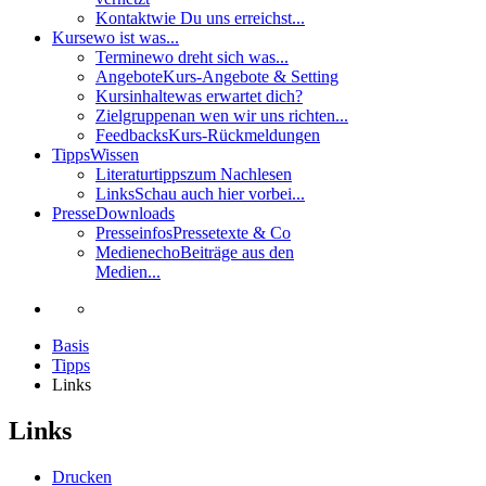
Kontakt
wie Du uns erreichst...
Kurse
wo ist was...
Termine
wo dreht sich was...
Angebote
Kurs-Angebote & Setting
Kursinhalte
was erwartet dich?
Zielgruppen
an wen wir uns richten...
Feedbacks
Kurs-Rückmeldungen
Tipps
Wissen
Literaturtipps
zum Nachlesen
Links
Schau auch hier vorbei...
Presse
Downloads
Presseinfos
Pressetexte & Co
Medienecho
Beiträge aus den
Medien...
Basis
Tipps
Links
Links
Drucken