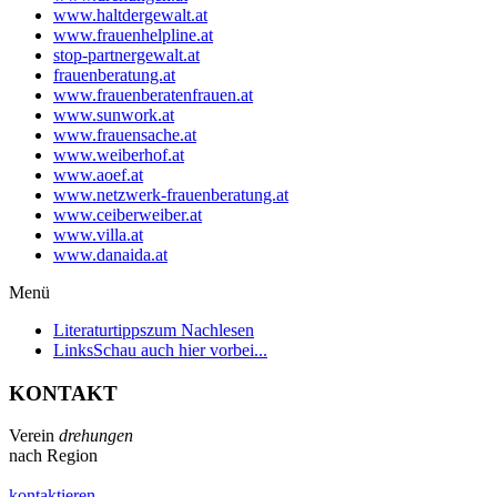
www.haltdergewalt.at
www.frauenhelpline.at
stop-partnergewalt.at
frauenberatung.at
www.frauenberatenfrauen.at
www.sunwork.at
www.frauensache.at
www.weiberhof.at
www.aoef.at
www.netzwerk-frauenberatung.at
www.ceiberweiber.at
www.villa.at
www.danaida.at
Menü
Literaturtipps
zum Nachlesen
Links
Schau auch hier vorbei...
KONTAKT
Verein
drehungen
nach Region
kontaktieren...